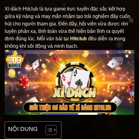
Xì dách Hitclub là tựa game trực tuyến đặc sắc kết hợp
giữa kỹ năng và may mắn nhằm tạo trải nghiệm đầy cuốn
hút cho người tham gia. Đến đây, hội viên vừa được rèn
luyện phản xạ, tính toán vừa thể hiện bản lĩnh ra quyết
định đúng lúc. Mỗi ván bài tại
Hitclub
đều diễn ra trong
không khí sôi động và minh bạch.
NỘI DUNG