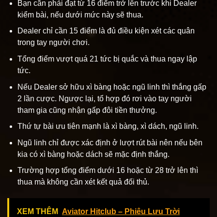
Bạn cần phải đạt từ 16 điểm trở lên trước khi Dealer
kiểm bài, nếu dưới mức này sẽ thua.
Dealer chỉ cần 15 điểm là đủ điều kiện xét các quân
trong tay người chơi.
Tổng điểm vượt quá 21 tức bị quắc và thua ngay lập
tức.
Nếu Dealer sở hữu xì bàng hoặc ngũ linh thì thắng gấp
2 lần cược. Ngược lại, tổ hợp đó rơi vào tay người
tham gia cũng nhận gấp đôi tiền thưởng.
Thứ tự bài ưu tiên mạnh là xì bàng, xì dách, ngũ linh.
Ngũ linh chỉ được xác định ở lượt rút bài nên nếu bên
kia có xì bàng hoặc dách sẽ mặc định thắng.
Trường hợp tổng điểm dưới 16 hoặc từ 28 trở lên thì
thua mà không cần xét kết quả đối thủ.
XEM THÊM
Aviator Hitclub – Phiêu Lưu Trời