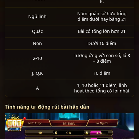
K.
Năm quân sở hữu tổng
Ngũ linh
điểm dưới hay bằng 21
Quắc
Bài có tổng lớn hơn 21
Non
Dưới 16 điểm
Tương ứng với con số, lá 8
2-10
– 8 điểm
J, Q,K
10 điểm
1, 10 hoặc 11 điểm, linh
A
hoạt theo tổng có lợi nhất
Tính năng tự động rút bài hấp dẫn