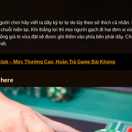
gười chơi hãy viết ra dãy ký tự tự do tùy theo sở thích cá nhâ
chuỗi hiện tại. Khi thắng lợi thì mọi người gạch đi hai đơn vị v
 tổng giá trị vừa đặt sẽ được ghi thêm vào phía bên phải dãy. Ch
hết.
tclub – Mức Thưởng Cao, Hoàn Trả Game Bài Khủng
chere