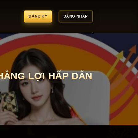
ĐĂNG KÝ
ĐĂNG NHẬP
HẮNG LỢI HẤP DẪN