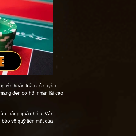
 người hoàn toàn có quyền
ì mang đến cơ hội nhận lãi cao
cần thắng quá nhiều. Ván
 bảo vệ quỹ tiền mặt của