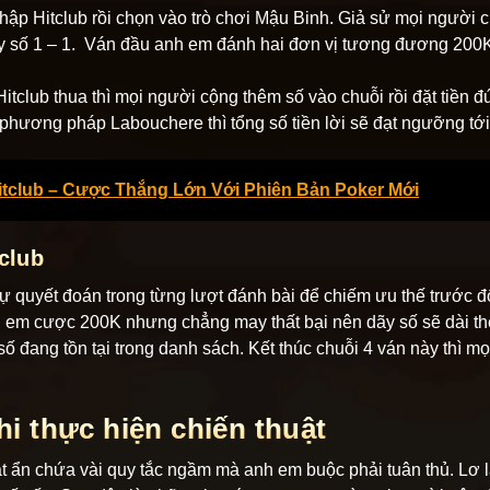
ập Hitclub rồi chọn vào trò chơi Mậu Binh. Giả sử mọi người
ãy số 1 – 1. Ván đầu anh em đánh hai đơn vị tương đương 200K 
club thua thì mọi người cộng thêm số vào chuỗi rồi đặt tiền đú
 phương pháp Labouchere thì tổng số tiền lời sẽ đạt ngưỡng tớ
itclub – Cược Thắng Lớn Với Phiên Bản Poker Mới
club
sự quyết đoán trong từng lượt đánh bài để chiếm ưu thế trước 
 em cược 200K nhưng chẳng may thất bại nên dãy số sẽ dài thê
số đang tồn tại trong danh sách. Kết thúc chuỗi 4 ván này thì m
i thực hiện chiến thuật
ật ẩn chứa vài quy tắc ngầm mà anh em buộc phải tuân thủ. Lơ l