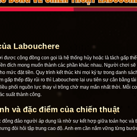
 của Labouchere
ơi được cộng đồng con gọi là hệ thống hủy hoặc là tách gấp t
iền đích mong muốn thành các phần khác nhau. Người chơi sẽ 
o mức đặt tiền. Quy trình kết thúc khi mọi ký tự trong danh sác
 gấp thếp đầy rủi ro thì Labouchere lại ưu tiên sự cân bằng t
ều phối nguồn lực thay vì trông chờ may mắn nhất thời. Mỗi co
ác suất thành công.
nh và đặc điểm của chiến thuật
đông đảo người áp dụng là nhờ sự kết hợp giữa toán học và t
ưng đòi hỏi tập trung cao độ. Anh em cần nắm vững từng bước 
.