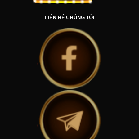
LIÊN HỆ CHÚNG TÔI