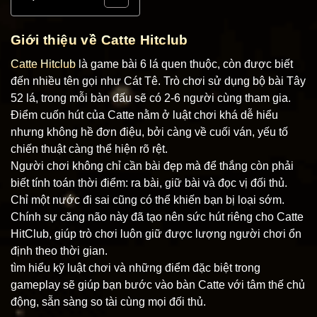
Giới thiệu về Catte Hitclub
Catte Hitclub
là game bài 6 lá quen thuộc, còn được biết
đến nhiều tên gọi như Cát Tê. Trò chơi sử dụng bộ bài Tây
52 lá, trong mỗi bàn đấu sẽ có 2-6 người cùng tham gia.
Điểm cuốn hút của Catte nằm ở luật chơi khá dễ hiểu
nhưng không hề đơn điệu, bởi càng về cuối ván, yếu tố
chiến thuật càng thể hiện rõ rệt.
Người chơi không chỉ cần bài đẹp mà để thắng còn phải
biết tính toán thời điểm: ra bài, giữ bài và đọc vị đối thủ.
Chỉ một nước đi sai cũng có thể khiến bạn bị loại sớm.
Chính sự căng não này đã tạo nên sức hút riêng cho Catte
HitClub, giúp trò chơi luôn giữ được lượng người chơi ổn
định theo thời gian.
tìm hiểu kỹ luật chơi và những điểm đặc biệt trong
gameplay sẽ giúp bạn bước vào bàn Catte với tâm thế chủ
động, sẵn sàng so tài cùng mọi đối thủ.