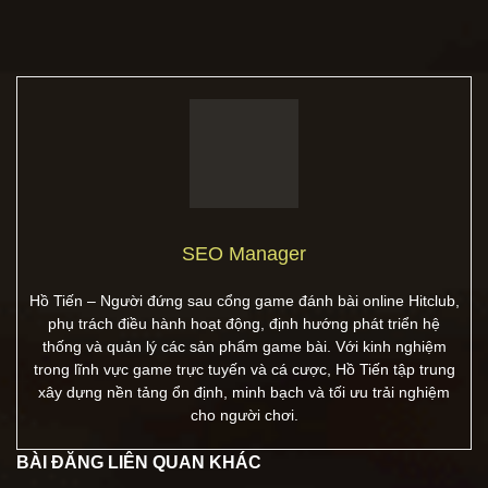
SEO Manager
Hồ Tiến – Người đứng sau cổng game đánh bài online Hitclub,
phụ trách điều hành hoạt động, định hướng phát triển hệ
thống và quản lý các sản phẩm game bài. Với kinh nghiệm
trong lĩnh vực game trực tuyến và cá cược, Hồ Tiến tập trung
xây dựng nền tảng ổn định, minh bạch và tối ưu trải nghiệm
cho người chơi.
BÀI ĐĂNG LIÊN QUAN KHÁC