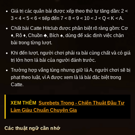
Giá trị các quân bài được xếp theo thứ tự tăng dần: 2 <
3 < 4 < 5 < 6 < tiếp đến 7 < 8 < 9 < 10 < J < Q < K < A.
Chất bài Catte Hitclub được phân biệt rõ ràng gồm: Cơ
♦, Rô ♦, Chuồn ♣, Bích ♠, dùng để xác định việc chặn
bài trong từng lượt.
Khi đến lượt, người chơi phải ra bài cùng chất và có giá
trị lớn hơn lá bài của người đánh trước.
Trường hợp vắng tùng nhưng giữ lá A, người chơi sẽ bị
phạt theo luật, vì A được xem là lá bài đặc biệt trong
Catte.
XEM THÊM
Surebets Trong - Chiến Thuật Đầu Tư
Làm Giàu Chuẩn Chuyên Gia
Các thuật ngữ cần nhớ