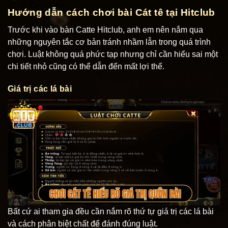
Hướng dẫn cách chơi bài Cát tê tại Hitclub
Trước khi vào bàn Catte Hitclub, anh em nên nắm qua
những nguyên tắc cơ bản tránh nhầm lẫn trong quá trình
chơi. Luật không quá phức tạp nhưng chỉ cần hiểu sai một
chi tiết nhỏ cũng có thể dẫn đến mất lợi thế.
Giá trị các lá bài
Bất cứ ai tham gia đều cần nắm rõ thứ tự giá trị các lá bài
và cách phân biệt chất để đánh đúng luật.