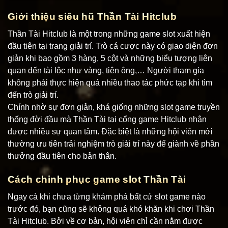
Giới thiệu siêu hũ Thần Tài Hitclub
Thần Tài Hitclub là một trong những game slot xuất hiện
đầu tiên tại trang giải trí. Trò cá cược này có giao diện đơn
giản khi bao gồm 3 hàng, 5 cột và những biểu tượng liên
quan đến tài lộc như vàng, tiên ông,… Người tham gia
không phải thực hiện quá nhiều thao tác phức tạp khi tìm
đến trò giải trí.
Chính nhờ sự đơn giản, khá giống những slot game truyền
thống đời đầu mà Thần Tài tại cổng game Hitclub nhận
được nhiều sự quan tâm. Đặc biệt là những hội viên mới
thường ưu tiên trải nghiệm trò giải trí này để giành về phần
thưởng đầu tiên cho bản thân.
Cách chinh phục game slot Thần Tài
Ngay cả khi chưa từng khám phá bất cứ slot game nào
trước đó, bạn cũng sẽ không quá khó khăn khi chơi Thần
Tài Hitclub. Bởi về cơ bản, hội viên chỉ cần nắm được