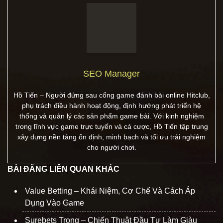
SEO Manager
Hồ Tiến – Người đứng sau cổng game đánh bài online Hitclub,
phụ trách điều hành hoạt động, định hướng phát triển hệ
thống và quản lý các sản phẩm game bài. Với kinh nghiệm
trong lĩnh vực game trực tuyến và cá cược, Hồ Tiến tập trung
xây dựng nền tảng ổn định, minh bạch và tối ưu trải nghiệm
cho người chơi.
BÀI ĐĂNG LIÊN QUAN KHÁC
Value Betting – Khái Niệm, Cơ Chế Và Cách Áp
Dụng Vào Game
Surebets Trong – Chiến Thuật Đầu Tư Làm Giàu