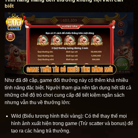
biết
Như đã đề cập, game đổi thưởng này có thêm khá nhiều
tính năng đặc biệt. Người tham gia nên tận dụng hết tất cả
những chế độ trò chơi cung cấp để tiết kiệm ngân sách
nhưng vẫn thu về thưởng lớn:
Wild (Biểu tượng hình thỏi vàng): Có thể thay thế mọi
hình ảnh xuất hiện trong game (Trừ scatter và bonus) để
tạo ra các hàng trả thưởng.