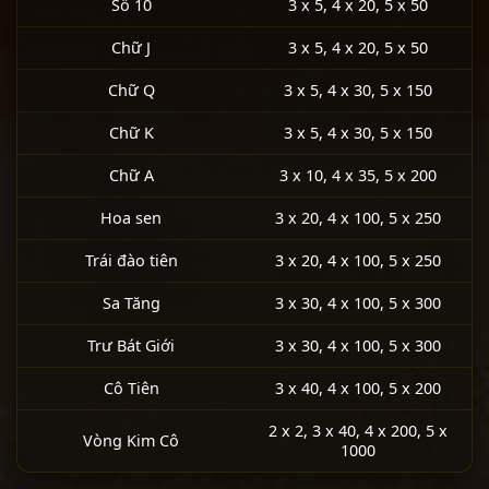
Số 10
3 x 5, 4 x 20, 5 x 50
Chữ J
3 x 5, 4 x 20, 5 x 50
Chữ Q
3 x 5, 4 x 30, 5 x 150
Chữ K
3 x 5, 4 x 30, 5 x 150
Chữ A
3 x 10, 4 x 35, 5 x 200
Hoa sen
3 x 20, 4 x 100, 5 x 250
Trái đào tiên
3 x 20, 4 x 100, 5 x 250
Sa Tăng
3 x 30, 4 x 100, 5 x 300
Trư Bát Giới
3 x 30, 4 x 100, 5 x 300
Cô Tiên
3 x 40, 4 x 100, 5 x 200
2 x 2, 3 x 40, 4 x 200, 5 x
Vòng Kim Cô
1000