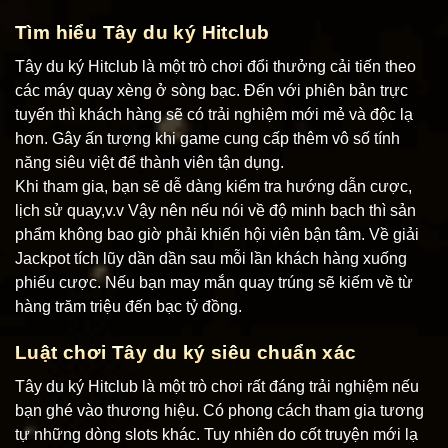
Tìm hiểu Tây du ký Hitclub
Tây du ký Hitclub là một trò chơi đổi thưởng cải tiến theo
các máy quay xèng ở sòng bạc. Đến với phiên bản trực
tuyến thì khách hàng sẽ có trải nghiệm mới mẻ và độc lạ
hơn. Gây ấn tượng khi game cung cấp thêm vô số tính
năng siêu việt để thành viên tận dụng.
Khi tham gia, bạn sẽ dễ dàng kiểm tra hướng dẫn cược,
lịch sử quay,v.v Vậy nên nếu nói về độ minh bạch thì sản
phẩm không bao giờ phải khiến hội viên bận tâm. Về giải
Jackpot tích lũy dần dần sau mỗi lần khách hàng xuống
phiếu cược. Nếu bạn may mắn quay trúng sẽ kiếm về từ
hàng trăm triệu đến bạc tỷ đồng.
Luật chơi Tây du ký siêu chuẩn xác
Tây du ký Hitclub là một trò chơi rất đáng trải nghiệm nếu
bạn ghé vào thương hiệu. Có phong cách tham gia tương
tự những dòng slots khác. Tuy nhiên do cốt truyện mới lạ