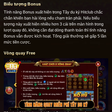
Biểu tượng Bonus
Tính năng Bonus xuất hiện trong Tây du ký Hitclub chắc
chắn khiến bạn hài lòng nếu chạm trán phải. Nếu biểu
tượng này xuất hiện nhiều hơn 3 cái trên màn hình trong
lượt quay đó, không cần đạt dòng thanh toán thì tính năng
Bonus vẫn được kích hoạt. Tổng giải thưởng sẽ gấp 5 lần
mức tiền cược.
Vòng quay Free