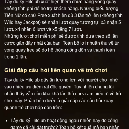
Tây du ký Hitclub xuất hiện thêm chức năng vòng quay
không tính phí để hỗ trợ khách hàng. Những biểu tượng
Tiên Nữ có chữ Free xuất hiện đủ 3 lần trở lên (không tính
Wild hay Jackpot) sẽ nhận lượt quay tương tự: x3 nhận 5
lượt, x4 nhận 6 lượt và x5 tăng 7 lượt.
Những lượt chơi miễn phí sẽ được tính dựa theo số lần
cược gần đầy nhất của bạn. Toàn bộ lợi nhuận thu về từ
vòng quay free sẽ do hệ thống cộng dồn và thanh toán
trong 1 lần.
Giải đáp câu hỏi liên quan về trò chơi
Tây du ký Hitclub gây ấn tượng lớn với người chơi nhờ
vào nhiều ưu điểm rất độc quyền. Tuy nhiên chúng tôi
nhận thấy vẫn còn kha khá tân thủ chưa am hiểu rõ về trò
chơi này. Phần bên dưới là giải đáp các câu hỏi xoay
quanh trò chơi hấp dẫn trên:
Tây du ký Hitclub hoạt động ngẫu nhiên hay do cổng
game đã cài đặt trước? Toàn bộ kết quả mà bạn nhận