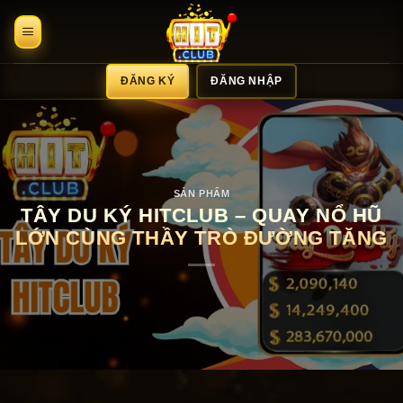
Bỏ
qua
nội
dung
ĐĂNG KÝ
ĐĂNG NHẬP
SẢN PHẨM
TÂY DU KÝ HITCLUB – QUAY NỔ HŨ
LỚN CÙNG THẦY TRÒ ĐƯỜNG TĂNG