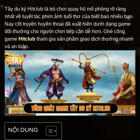
Tây du ký Hitclub là trò chơi quay hũ mô phỏng rõ ràng
nhất về tuyệt tác phim ảnh tuổi thơ của biết bao nhiêu bạn.
Nay cốt truyện huyền thoại đã xuất hiện dưới dạng game
đổi thưởng cho người chơi tiếp cận dễ hơn. Ghé cổng
game
Hitclub
tham gia sản phẩm giao dịch thưởng nhanh
và an toàn.
NỘI DUNG