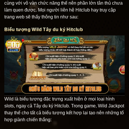
cùng với vô vàn chức năng thế nên phần lớn tân thủ chưa
làm quen được. Mọi người liên hệ Hitclub hay truy cập
trang web sẽ thấy thông tin như sau:
Biểu tượng Wild Tây du ký Hitclub
Wild là biểu tượng đặc trưng xuất hiện ở mọi loại hình
slots, ngay cả Tây du ký Hitclub. Trong game, Wild Jackpot
thay thế cho tất cả biểu tượng kết hợp lại tạo nên những tổ
hợp giành chiến thắng: