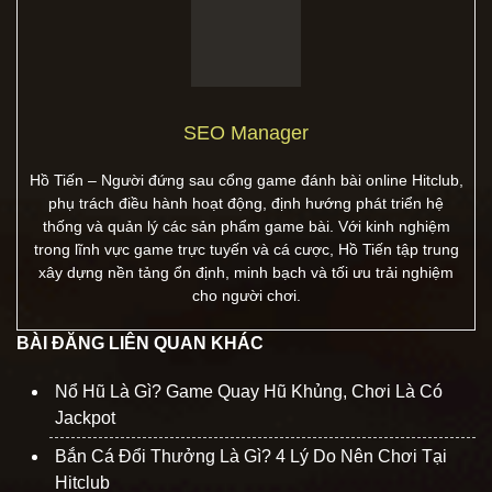
SEO Manager
Hồ Tiến – Người đứng sau cổng game đánh bài online Hitclub,
phụ trách điều hành hoạt động, định hướng phát triển hệ
thống và quản lý các sản phẩm game bài. Với kinh nghiệm
trong lĩnh vực game trực tuyến và cá cược, Hồ Tiến tập trung
xây dựng nền tảng ổn định, minh bạch và tối ưu trải nghiệm
cho người chơi.
BÀI ĐĂNG LIÊN QUAN KHÁC
Nổ Hũ Là Gì? Game Quay Hũ Khủng, Chơi Là Có
Jackpot
Bắn Cá Đổi Thưởng Là Gì? 4 Lý Do Nên Chơi Tại
Hitclub