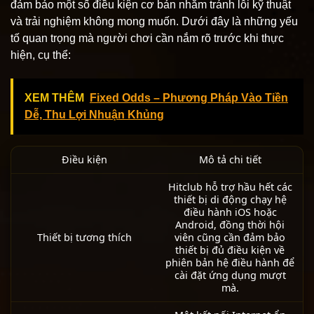
đảm bảo một số điều kiện cơ bản nhằm tránh lỗi kỹ thuật
và trải nghiệm không mong muốn. Dưới đây là những yếu
tố quan trọng mà người chơi cần nắm rõ trước khi thực
hiện, cụ thể:
XEM THÊM
Fixed Odds – Phương Pháp Vào Tiền
Dễ, Thu Lợi Nhuận Khủng
Điều kiện
Mô tả chi tiết
Hitclub hỗ trợ hầu hết các
thiết bị di động chạy hệ
điều hành iOS hoặc
Android, đồng thời hội
Thiết bị tương thích
viên cũng cần đảm bảo
thiết bị đủ điều kiện về
phiên bản hệ điều hành để
cài đặt ứng dụng mượt
mà.