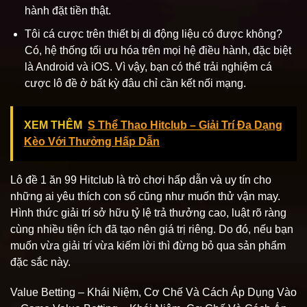
hành đặt tiền thật.
Tôi cá cược trên thiết bị di động liệu có được không?
Có, hệ thống tối ưu hóa trên mọi hệ điều hành, đặc biệt
là Android và iOS. Vì vậy, bạn có thể trải nghiệm cá
cược lô đề ở bất kỳ đâu chỉ cần kết nối mạng.
XEM THÊM
S Thể Thao Hitclub – Giải Trí Đa Dạng
Kèo Với Thưởng Hấp Dẫn
Lô đề 1 ăn 99 Hitclub là trò chơi hấp dẫn và uy tín cho
những ai yêu thích con số cũng như muốn thử vận may.
Hình thức giải trí sở hữu tỷ lệ trả thưởng cao, luật rõ ràng
cùng nhiều tiện ích đã tạo nên giá trị riêng. Do đó, nếu bạn
muốn vừa giải trí vừa kiếm lời thì đừng bỏ qua sản phẩm
đặc sắc này.
Value Betting – Khái Niệm, Cơ Chế Và Cách Áp Dụng Vào