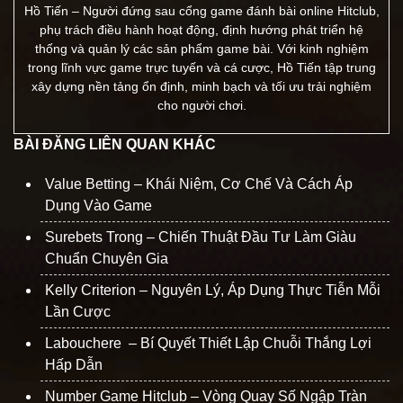
Hồ Tiến – Người đứng sau cổng game đánh bài online Hitclub,
phụ trách điều hành hoạt động, định hướng phát triển hệ
thống và quản lý các sản phẩm game bài. Với kinh nghiệm
trong lĩnh vực game trực tuyến và cá cược, Hồ Tiến tập trung
xây dựng nền tảng ổn định, minh bạch và tối ưu trải nghiệm
cho người chơi.
BÀI ĐĂNG LIÊN QUAN KHÁC
Value Betting – Khái Niệm, Cơ Chế Và Cách Áp
Dụng Vào Game
Surebets Trong – Chiến Thuật Đầu Tư Làm Giàu
Chuẩn Chuyên Gia
Kelly Criterion – Nguyên Lý, Áp Dụng Thực Tiễn Mỗi
Lần Cược
Labouchere – Bí Quyết Thiết Lập Chuỗi Thắng Lợi
Hấp Dẫn
Number Game Hitclub – Vòng Quay Số Ngập Tràn