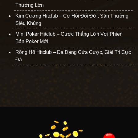
Thưởng Lớn
Kim Cương Hitclub – Cơ Hội Đổi Đời, Săn Thưởng
Siêu Khủng
Mini Poker Hitclub – Cược Thắng Lớn Với Phiên
Bản Poker Mới
Rồng Hổ Hitclub – Đa Dạng Cửa Cược, Giải Trí Cực
Đã