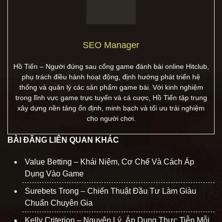
SEO Manager
Hồ Tiến – Người đứng sau cổng game đánh bài online Hitclub,
phụ trách điều hành hoạt động, định hướng phát triển hệ
thống và quản lý các sản phẩm game bài. Với kinh nghiệm
trong lĩnh vực game trực tuyến và cá cược, Hồ Tiến tập trung
xây dựng nền tảng ổn định, minh bạch và tối ưu trải nghiệm
cho người chơi.
BÀI ĐĂNG LIÊN QUAN KHÁC
Value Betting – Khái Niệm, Cơ Chế Và Cách Áp
Dụng Vào Game
Surebets Trong – Chiến Thuật Đầu Tư Làm Giàu
Chuẩn Chuyên Gia
Kelly Criterion – Nguyên Lý, Áp Dụng Thực Tiễn Mỗi