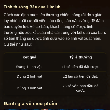
Tính thưởng Bầu cua Hitclub
Cách xác định mức tiền thưởng chiến thắng rất đơn giản,
tuy nhiên bất cứ hội viên nào cũng cần nắm vững để đảm
bảo quyền lợi. Về cơ bản, khách hàng sẽ được tính
thưởng nếu xúc xắc của nhà cái trùng với kết quả của bạn,
số tiền thắng sẽ được tính dựa vào số linh vật xuất hiện.
Cụ thể như sau:
Kết quả
Tỷ lệ thưởng
Đúng 1 linh vật
x1 số tiền đã đặt cược.
Đúng 2 linh vật
x2 lần số tiền đã đặt.
x3 số vốn ban đầu đã
Đúng 3 linh vật
cược.
Đánh giá về siêu phẩm