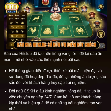
Bầu cua Hitclub đã tạo nên tiếng vang lớn, để lại dấu ấn
mạnh mẽ nhờ vào các thế mạnh nổi bật sau:
Hệ thống giao diện được thiết kế bắt mắt, hiện đại và
sử dụng đồ hoạ đẹp. Từ đó, để lại những ấn tượng sâu
sắc đối với khách hàng truy cập trải nghiệm.
Đội ngũ CSKH giàu kinh nghiệm, tổng đài Hitclub là
việc chuyên nghiệp 24/7. Cam kết hỗ trợ khách hàng
kịp thời và hiệu quả để có những trải nghiệm trọn vẹn
nhất.