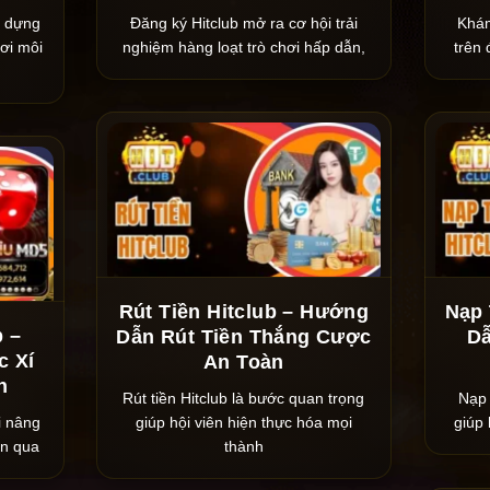
y dựng
Đăng ký Hitclub mở ra cơ hội trải
Khám
ơi môi
nghiệm hàng loạt trò chơi hấp dẫn,
trên 
Rút Tiền Hitclub – Hướng
Nạp 
b –
Dẫn Rút Tiền Thắng Cược
Dẫ
c Xí
An Toàn
n
Rút tiền Hitclub là bước quan trọng
Nạp 
i nâng
giúp hội viên hiện thực hóa mọi
giúp 
ên qua
thành