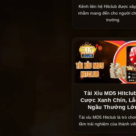
Kênh liên hệ Hitclub được xâ
nhằm mang đến cho người ch
trường
Tài Xỉu MD5 Hitclu
Cược Xanh Chín, Lắ
Ngầu Thưởng Lớ
Tài xỉu MD5 Hitclub là trò chơ
tầm trải nghiệm của thành vi