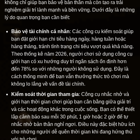
không chỉ giúp bạn bảo vệ bản thân mà còn tạo ra trải
nghiệm giải trí lành mạnh và bền vững. Dưới đây là những
lý do quan trọng bạn cần biết:
Bảo vệ tài chính cá nhân
: Các công cụ kiểm soát giúp
bạn đặt giới hạn chi tiêu hàng ngày, hàng tuần hoặc
hàng tháng, tránh tình trạng chi tiêu vượt quá khả năng.
Theo thống kê năm 2026, người chơi sử dụng công cụ
giới hạn có xu hướng duy trì ngân sách ổn định hơn
đến 78% so với những người không sử dụng. Đây là
cách thông minh để bạn vẫn thưởng thức trò chơi mà
không lo lắng về vấn đề tài chính.
Kiểm soát thời gian tham gia
: Công cụ nhắc nhở và
giới hạn thời gian chơi giúp bạn cân bằng giữa giải trí
và các hoạt động khác trong cuộc sống. Bạn có thể thiết
lập cảnh báo sau mỗi 30 phút, 1 giờ hoặc 2 giờ để tự
nhắc nhở bản thân nghỉ ngơi. Điều này đặc biệt hữu ích
cho những người dễ quên thời gian khi đang hứng thú
với trò chơi.