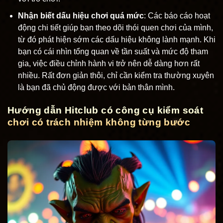
Nhận biết dấu hiệu chơi quá mức
: Các báo cáo hoạt
động chi tiết giúp bạn theo dõi thói quen chơi của mình,
từ đó phát hiện sớm các dấu hiệu không lành mạnh. Khi
bạn có cái nhìn tổng quan về tần suất và mức độ tham
gia, việc điều chỉnh hành vi trở nên dễ dàng hơn rất
nhiều. Rất đơn giản thôi, chỉ cần kiểm tra thường xuyên
là bạn đã chủ động được với bản thân mình.
Hướng dẫn Hitclub có công cụ kiểm soát
chơi có trách nhiệm không từng bước