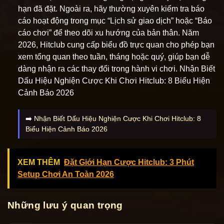
hạn đã đặt. Ngoài ra, hãy thường xuyên kiểm tra báo
cáo hoạt động trong mục “Lịch sử giao dịch” hoặc “Báo
cáo chơi” để theo dõi xu hướng của bản thân. Năm
2026, Hitclub cung cấp biểu đồ trực quan cho phép bạn
xem tổng quan theo tuần, tháng hoặc quý, giúp bạn dễ
dàng nhận ra các thay đổi trong hành vi chơi. Nhận Biết
Dấu Hiệu Nghiện Cược Khi Chơi Hitclub: 8 Biểu Hiện
Cảnh Báo 2026
➡️
Nhận Biết Dấu Hiệu Nghiện Cược Khi Chơi Hitclub: 8
Biểu Hiện Cảnh Báo 2026
XEM THÊM
Đặt Giới Hạn Cược Hitclub: 3 Phút
Setup Chơi An Toàn 2026
Những lưu ý quan trọng